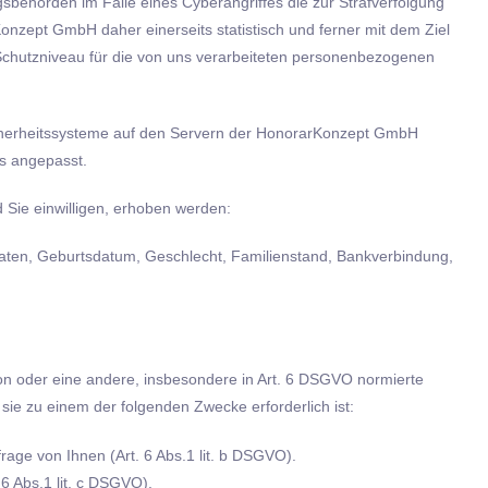
sbehörden im Falle eines Cyberangriffes die zur Strafverfolgung
zept GmbH daher einerseits statistisch und ferner mit dem Ziel
Schutzniveau für die von uns verarbeiteten personenbezogenen
icherheitssysteme auf den Servern der HonorarKonzept GmbH
s angepasst.
 Sie einwilligen, erhoben werden:
ten, Geburtsdatum, Geschlecht, Familienstand, Bankverbindung,
on oder eine andere, insbesondere in Art. 6 DSGVO normierte
sie zu einem der folgenden Zwecke erforderlich ist:
rage von Ihnen (Art. 6 Abs.1 lit. b DSGVO).
6 Abs.1 lit. c DSGVO).