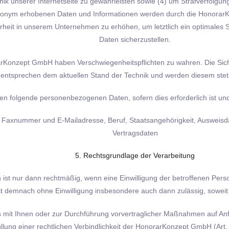
k unserer Internetseite zu gewährleisten sowie (4) um Strafverfolgung
anonym erhobenen Daten und Informationen werden durch die HonorarKon
rheit in unserem Unternehmen zu erhöhen, um letztlich ein optimales 
Daten sicherzustellen.
orarKonzept GmbH haben Verschwiegenheitspflichten zu wahren. Die S
entsprechen dem aktuellen Stand der Technik und werden diesem stet
 folgende personenbezogenen Daten, sofern dies erforderlich ist und
Faxnummer und E-Mailadresse, Beruf, Staatsangehörigkeit, Ausweisda
Vertragsdaten
5. Rechtsgrundlage der Verarbeitung
st nur dann rechtmäßig, wenn eine Einwilligung der betroffenen Pers
st demnach ohne Einwilligung insbesondere auch dann zulässig, soweit 
es mit Ihnen oder zur Durchführung vorvertraglicher Maßnahmen auf Anf
üllung einer rechtlichen Verbindlichkeit der HonorarKonzept GmbH (Art. 