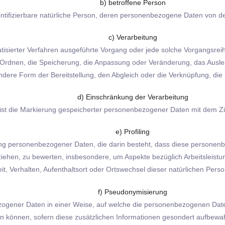
b) betroffene Person
identifizierbare natürliche Person, deren personenbezogene Daten von d
c) Verarbeitung
omatisierter Verfahren ausgeführte Vorgang oder jede solche Vorgan
s Ordnen, die Speicherung, die Anpassung oder Veränderung, das Ausle
andere Form der Bereitstellung, den Abgleich oder die Verknüpfung, di
d) Einschränkung der Verarbeitung
ist die Markierung gespeicherter personenbezogener Daten mit dem Zie
e) Profiling
beitung personenbezogener Daten, die darin besteht, dass diese perso
ziehen, zu bewerten, insbesondere, um Aspekte bezüglich Arbeitsleistun
eit, Verhalten, Aufenthaltsort oder Ortswechsel dieser natürlichen Per
f) Pseudonymisierung
ogener Daten in einer Weise, auf welche die personenbezogenen Date
en können, sofern diese zusätzlichen Informationen gesondert aufbe